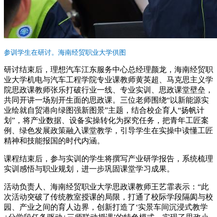
参训学生在研讨。海南经贸职业大学供图
研讨结束后，理想汽车江东服务中心总经理颜龙，海南经贸职
业大学机电与汽车工程学院专业课教师黄英超、马克思主义学
院思政课教师张乐打破行业一线、专业实训、思政课堂壁垒，
共同开讲一场别开生面的思政课。三位老师围绕“以新能源实
业绘就自贸港向绿图强新图景”主题，结合校企育人“扬帆计
划”，将产业数据、设备实操转化为探究任务，把青年工匠案
例、绿色发展政策融入课堂教学，引导学生在实操中读懂工匠
精神和技能报国的时代内涵。
课程结束后，参与实训的学生将撰写产业研学报告，系统梳理
实训感悟与职业规划，进一步巩固课堂学习成果。
活动负责人、海南经贸职业大学思政课教师王艺霏表示：“此
次活动突破了传统教室授课的局限，打通了校际学段隔阂与校
园、产业之间的育人边界，创新打造了‘实景车间沉浸式教学