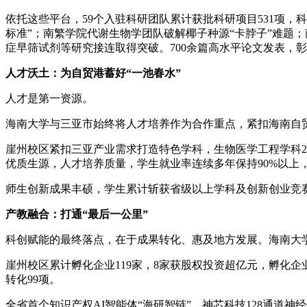
依托这些平台，59个入驻科研团队累计获批科研项目531项
标准”；南繁学院代谢生物学团队破解椰子种源“卡脖子”难题；
症早筛试剂等研究接连取得突破。700余篇高水平论文发表，
人才沃土：为自贸港蓄好“一池春水”
人才是第一资源。
海南大学与三亚市始终将人才培养作为合作重点，紧扣海南自
崖州校区紧扣三亚产业需求打造特色学科，生物医学工程学科20
优质生源，人才培养质量，学生就业率连续多年保持90%以上
师生创新成果丰硕，学生累计斩获省级以上学科及创新创业竞赛
产教融合：打通“最后一公里”
科创赋能的最终落点，在于成果转化、惠及地方发展。海南大学
崖州校区累计孵化企业119家，8家获股权投资超亿元，孵化企业
转化99项。
全省首个知识产权AI智能体“海研智链”、神芯科技128通