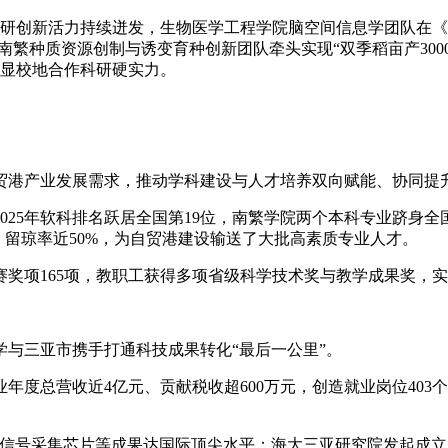
，科研创新活力持续迸发，生物医学工程学院脑空间信息学团队在
南繁种质资源创制与诱变育种创新团队牵头实现“双季稻亩产300
彰显校地合作科研硬实力。
贸港产业发展需求，推动学科建设与人才培养双向赋能、协同提
25年软科排名跃居全国第19位，南繁学院两个本科专业跻身全国
，留琼率近50%，为自贸港建设输送了大批高素质专业人才。
奖项165项，教职工获得多项省级科学技术奖与教学成果奖，实
与三亚市携手打通科技成果转化“最后一公里”。
年度总营收近4亿元、贡献税收超600万元，创造就业岗位403
道神经信号采集芯片等成果达国际顶尖水平；海大三亚研究院发起成