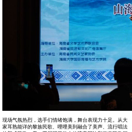
现场气氛热烈，选手们情绪饱满，舞台表现力十足。从大
家耳熟能详的黎族民歌、哩哩美到融合了美声、流行唱法