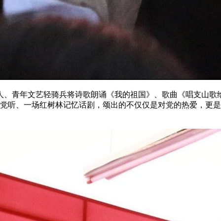
人、青年文艺轻骑兵将诗歌朗诵《我的祖国》、歌曲《唱支山歌
歌献给党听、一场红树林记忆话剧，颂出的不仅仅是对党的热爱，